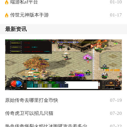
端游私sf平台
01-10
传世元神版本手游
01-17
最新资讯
原始传奇去哪里打金币快
07-19
传奇虎卫可以招几只猫
07-20
热血传奇爆裂火焰比冰咆哮攻击差多少
07-22