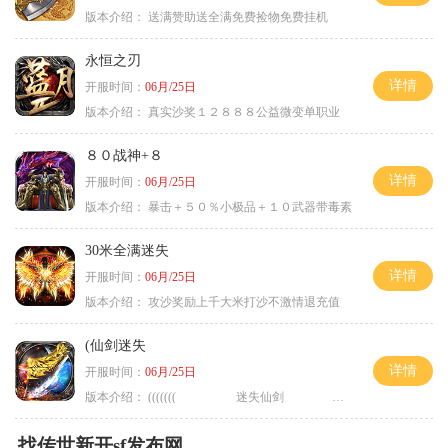
版本介绍：
送满赞助送全满免费捡物免费挂机
永恒之刃
详情
开服时间：
06月/25日
版本介绍：
真实沙奖１２８８８公益微变单职业
８０战神+８
详情
开服时间：
06月/25日
版本介绍：
暴击＋５０％小极品＋１０武器带毒素
30米全满迷失
详情
开服时间：
06月/25日
版本介绍：
攻沙奖励上千大米打沙不激情退充值
(仙剑迷失
详情
开服时间：
06月/25日
版本介绍：
((((((( 迷失仙剑 )))))
找传世新开sf发布网