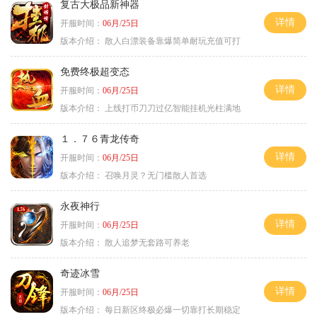
复古大极品新神器
详情
开服时间：
06月/25日
版本介绍：
散人白漂装备靠爆简单耐玩充值可打
免费终极超变态
详情
开服时间：
06月/25日
版本介绍：
上线打币刀刀过亿智能挂机光柱满地
１．７６青龙传奇
详情
开服时间：
06月/25日
版本介绍：
召唤月灵？无门槛散人首选
永夜神行
详情
开服时间：
06月/25日
版本介绍：
散人追梦无套路可养老
奇迹冰雪
详情
开服时间：
06月/25日
版本介绍：
每日新区终极必爆一切靠打长期稳定