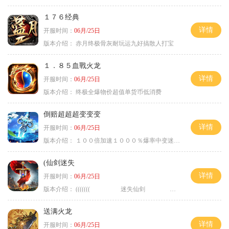
１７６经典
详情
开服时间：
06月/25日
版本介绍：
赤月终极骨灰耐玩运九好搞散人打宝
１．８５血戰火龙
详情
开服时间：
06月/25日
版本介绍：
终极全爆物价超值单货币低消费
倒赔超超超变变变
详情
开服时间：
06月/25日
版本介绍：
１００倍加速１０００％爆率中变迷失单职
(仙剑迷失
详情
开服时间：
06月/25日
版本介绍：
((((((( 迷失仙剑 )))))
送满火龙
详情
开服时间：
06月/25日