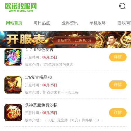
网站首页
每日热点
业界资讯
单机攻略
游戏问
更新时间：2026-02-02
１７６特色复古
详情
开服时间：
06月/25日
版本介绍：
176你没玩过的复古
176复古极品+8
详情
开服时间：
06月/25日
版本介绍：
荐 点进来看一下会上头
杀神恶魔免费沙捐
详情
开服时间：
06月/25日
版本介绍：
（０充）无套路（０充）到终极（０充）爽