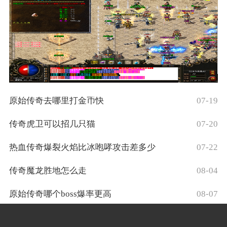
原始传奇去哪里打金币快
07-19
传奇虎卫可以招几只猫
07-20
热血传奇爆裂火焰比冰咆哮攻击差多少
07-22
传奇魔龙胜地怎么走
08-04
原始传奇哪个boss爆率更高
08-07